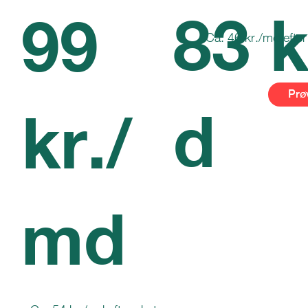
83 k
99
Ca. 46 kr./md efter
Prøv
d
kr./
md