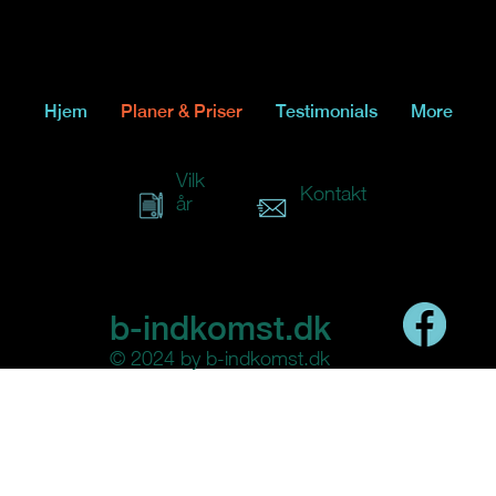
Hjem
Planer & Priser
Testimonials
More
Vilk
Kontakt
år
b-indkomst.dk
© 2024 by b-indkomst.dk