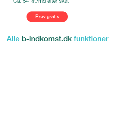
Ca. 54 kr./md efter skat
Prøv gratis
Alle
b-indkomst.dk
funktioner