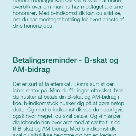
honorarmodtager kan det være svært at holde
overblik over om man nu har modtaget alle sine
honorarer. Med b-indkomst.dk kan du altid se,
om du har modtaget betaling for hvert eneste af
dine honorarjobs.
Betalingsreminder - B-skat og
AM-bidrag
Det er surt af få efterskat. Ekstra surt at der
løber renter på. Men du får ingen efterskat, hvis
du husker at betale din B-skat og AM-bidrag i
tide. b-indkomst.dk husker dig på at gøre netop
dette. Og med b-indkomst.dk ved du naturligvis
også hvor meget, du skal betale. Og vi hjælper
dig løbende hen over året med at sætte til side
til B-skat og AM-bidrag. Med b-indkomst.dk
skal du altså ikke bekymre dig om en kedelig